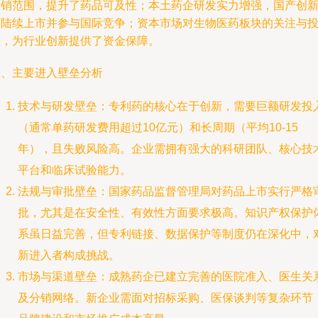
报销范围，提升了药品可及性；本土药企研发实力增强，国产创
药陆续上市并参与国际竞争；资本市场对生物医药板块的关注与
入，为行业创新提供了资金保障。
二、主要进入壁垒分析
技术与研发壁垒：专利药的核心在于创新，需要巨额研发投
（通常单药研发费用超过10亿元）和长周期（平均10-15
年），且失败风险高。企业需拥有强大的科研团队、核心技
平台和临床试验能力。
法规与审批壁垒：国家药品监督管理局对药品上市实行严格
批，尤其是在安全性、有效性方面要求极高。知识产权保护
系虽日益完善，但专利链接、数据保护等制度仍在深化中，
新进入者构成挑战。
市场与渠道壁垒：成熟药企已建立完善的医院准入、医生关
及分销网络。新企业需面对招标采购、医保谈判等复杂环节