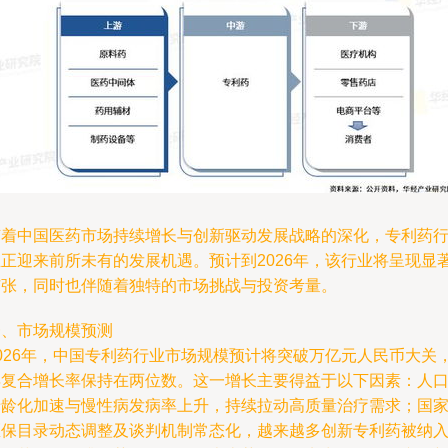
随着中国医药市场持续增长与创新驱动发展战略的深化，专利药
业正迎来前所未有的发展机遇。预计到2026年，该行业将呈现显
扩张，同时也伴随着独特的市场挑战与投资考量。
一、市场规模预测
2026年，中国专利药行业市场规模预计将突破万亿元人民币大关
年复合增长率保持在两位数。这一增长主要得益于以下因素：人
老龄化加速与慢性病发病率上升，持续拉动高质量治疗需求；国
医保目录动态调整及谈判机制常态化，越来越多创新专利药被纳